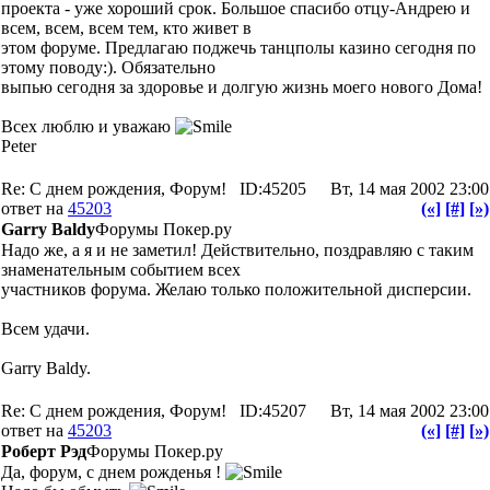
проекта - уже хороший срок. Большое спасибо отцу-Андрею и
всем, всем, всем тем, кто живет в
этом форуме. Предлагаю поджечь танцполы казино сегодня по
этому поводу:). Обязательно
выпью сегодня за здоровье и долгую жизнь моего нового Дома!
Всех люблю и уважаю
Peter
Re: С днем рождения, Форум!
ID:45205
Вт, 14 мая 2002 23:00
ответ на
45203
(«]
[#]
[»)
Garry Baldy
Форумы Покер.ру
Надо же, а я и не заметил! Действительно, поздравляю с таким
знаменательным событием всех
участников форума. Желаю только положительной дисперсии.
Всем удачи.
Garry Baldy.
Re: С днем рождения, Форум!
ID:45207
Вт, 14 мая 2002 23:00
ответ на
45203
(«]
[#]
[»)
Роберт Рэд
Форумы Покер.ру
Да, форум, с днем рожденья !