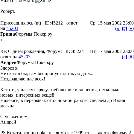
Надо бы обмыть
Роберт.
Присоединяюсь (nt)
ID:45212
ответ
Ср, 15 мая 2002 23:00
на
45203
(«]
[#]
[»)
Гриша
Форумы Покер.ру
x
Re: С днем рождения, Форум!
ID:45224
Пт, 17 мая 2002 23:00
ответ на
45203
(«]
[#]
Андрей
Форумы Покер.ру
Здорово!
Не сказал бы, сам бы пропустил такую дату...
Поздравляю нас всех!
Кстати, у нас тут грядут небольшие изменения, несколько
новых, интересных вещей.
Надеюсь, в перерывах от основной работы сделаем до Июня
месяца.
С уважением,
Андрей
PS Кстати, корни poker.ru тянутся с 1999 года, так что форуму 2