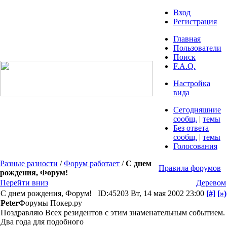
Вход
Регистрация
Главная
Пользователи
Поиск
F.A.Q.
Настройка
вида
Сегодняшние
сообщ.
|
темы
Без ответа
сообщ.
|
темы
Голосования
Разные разности
/
Форум работает
/
С днем
Правила форумов
рождения, Форум!
Перейти вниз
Деревом
С днем рождения, Форум!
ID:45203
Вт, 14 мая 2002 23:00
[#]
[»)
Peter
Форумы Покер.ру
Поздравляю Всех резидентов с этим знаменательным событием.
Два года для подобного