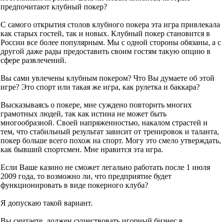
предпочитают клубный покер?
С самого открытия столов клубного покера эта игра привлекала
как старых гостей, так и новых. Клубный покер становится в
России все более популярным. Мы с одной стороны обязаны, а с
другой даже рады предоставить своим гостям такую опцию в
сфере развлечений.
Вы сами увлечены клубным покером? Что Вы думаете об этой
игре? Это спорт или такая же игра, как рулетка и баккара?
Высказываясь о покере, мне суждено повторить многих
грамотных людей, так как истина не может быть
многообразной. Своей напряженностью, накалом страстей и
тем, что стабильный результат зависит от тренировок и таланта,
покер больше всего похож на спорт. Могу это смело утверждать,
как бывший спортсмен. Мне нравится эта игра.
Если Ваше казино не сможет легально работать после 1 июля
2009 года, то возможно ли, что предприятие будет
функционировать в виде покерного клуба?
Я допускаю такой вариант.
Вы считаете, должен существовать игорный бизнес в