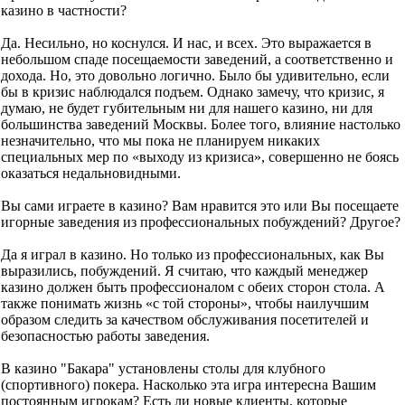
казино в частности?
Да. Несильно, но коснулся. И нас, и всех. Это выражается в
небольшом спаде посещаемости заведений, а соответственно и
дохода. Но, это довольно логично. Было бы удивительно, если
бы в кризис наблюдался подъем. Однако замечу, что кризис, я
думаю, не будет губительным ни для нашего казино, ни для
большинства заведений Москвы. Более того, влияние настолько
незначительно, что мы пока не планируем никаких
специальных мер по «выходу из кризиса», совершенно не боясь
оказаться недальновидными.
Вы сами играете в казино? Вам нравится это или Вы посещаете
игорные заведения из профессиональных побуждений? Другое?
Да я играл в казино. Но только из профессиональных, как Вы
выразились, побуждений. Я считаю, что каждый менеджер
казино должен быть профессионалом с обеих сторон стола. А
также понимать жизнь «с той стороны», чтобы наилучшим
образом следить за качеством обслуживания посетителей и
безопасностью работы заведения.
В казино "Бакара" установлены столы для клубного
(спортивного) покера. Насколько эта игра интересна Вашим
постоянным игрокам? Есть ли новые клиенты, которые