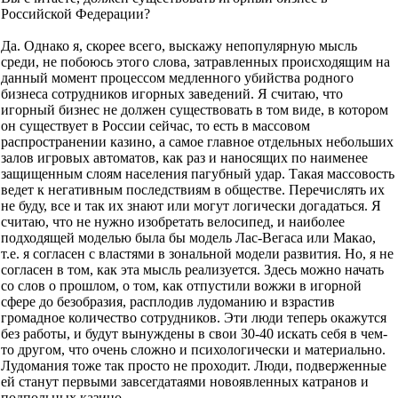
Российской Федерации?
Да. Однако я, скорее всего, выскажу непопулярную мысль
среди, не побоюсь этого слова, затравленных происходящим на
данный момент процессом медленного убийства родного
бизнеса сотрудников игорных заведений. Я считаю, что
игорный бизнес не должен существовать в том виде, в котором
он существует в России сейчас, то есть в массовом
распространении казино, а самое главное отдельных небольших
залов игровых автоматов, как раз и наносящих по наименее
защищенным слоям населения пагубный удар. Такая массовость
ведет к негативным последствиям в обществе. Перечислять их
не буду, все и так их знают или могут логически догадаться. Я
считаю, что не нужно изобретать велосипед, и наиболее
подходящей моделью была бы модель Лас-Вегаса или Макао,
т.е. я согласен с властями в зональной модели развития. Но, я не
согласен в том, как эта мысль реализуется. Здесь можно начать
со слов о прошлом, о том, как отпустили вожжи в игорной
сфере до безобразия, расплодив лудоманию и взрастив
громадное количество сотрудников. Эти люди теперь окажутся
без работы, и будут вынуждены в свои 30-40 искать себя в чем-
то другом, что очень сложно и психологически и материально.
Лудомания тоже так просто не проходит. Люди, подверженные
ей станут первыми завсегдатаями новоявленных катранов и
подпольных казино.