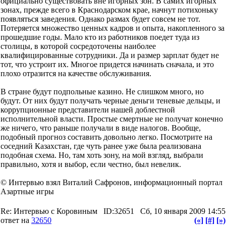
официально существовать вне игорных зон. В самих игорных
зонах, прежде всего в Краснодарском крае, начнут потихоньку
появляться заведения. Однако размах будет совсем не тот.
Потеряется множество ценных кадров и опыта, накопленного за
прошедшие годы. Мало кто из работников поедет туда из
столицы, в которой сосредоточены наиболее
квалифицированные сотрудники. Да и размер зарплат будет не
тот, что устроит их. Многое придется начинать сначала, и это
плохо отразится на качестве обслуживания.
В стране будут подпольные казино. Не слишком много, но
будут. От них будут получать черные деньги теневые дельцы, и
коррупционные представители нашей доблестной
исполнительной власти. Простые смертные не получат конечно
же ничего, что раньше получали в виде налогов. Вообще,
подобный прогноз составить довольно легко. Посмотрите на
соседний Казахстан, где чуть ранее уже была реализована
подобная схема. Но, там хоть зону, на мой взгляд, выбрали
правильно, хотя и выбор, если честно, был невелик.
© Интервью взял Виталий Сафронов, информационный портал
Азартные игры
Re: Интервью с Коровиным
ID:32651
Сб, 10 января 2009 14:55
ответ на
32650
(«]
[#]
[»)