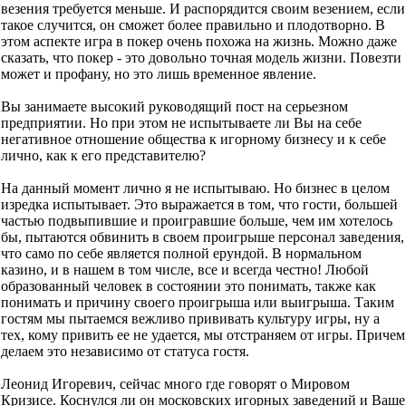
везения требуется меньше. И распорядится своим везением, если
такое случится, он сможет более правильно и плодотворно. В
этом аспекте игра в покер очень похожа на жизнь. Можно даже
сказать, что покер - это довольно точная модель жизни. Повезти
может и профану, но это лишь временное явление.
Вы занимаете высокий руководящий пост на серьезном
предприятии. Но при этом не испытываете ли Вы на себе
негативное отношение общества к игорному бизнесу и к себе
лично, как к его представителю?
На данный момент лично я не испытываю. Но бизнес в целом
изредка испытывает. Это выражается в том, что гости, большей
частью подвыпившие и проигравшие больше, чем им хотелось
бы, пытаются обвинить в своем проигрыше персонал заведения,
что само по себе является полной ерундой. В нормальном
казино, и в нашем в том числе, все и всегда честно! Любой
образованный человек в состоянии это понимать, также как
понимать и причину своего проигрыша или выигрыша. Таким
гостям мы пытаемся вежливо прививать культуру игры, ну а
тех, кому привить ее не удается, мы отстраняем от игры. Причем
делаем это независимо от статуса гостя.
Леонид Игоревич, сейчас много где говорят о Мировом
Кризисе. Коснулся ли он московских игорных заведений и Ваше