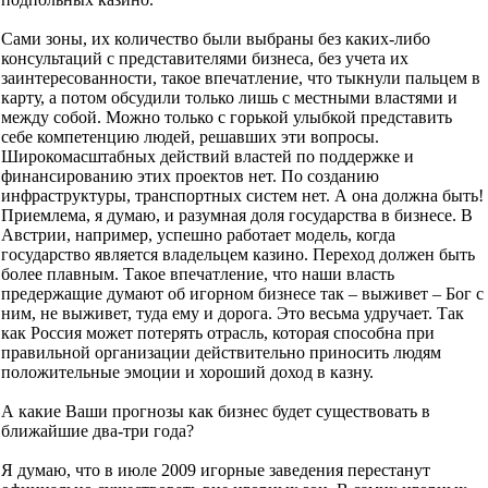
Сами зоны, их количество были выбраны без каких-либо
консультаций с представителями бизнеса, без учета их
заинтересованности, такое впечатление, что тыкнули пальцем в
карту, а потом обсудили только лишь с местными властями и
между собой. Можно только с горькой улыбкой представить
себе компетенцию людей, решавших эти вопросы.
Широкомасштабных действий властей по поддержке и
финансированию этих проектов нет. По созданию
инфраструктуры, транспортных систем нет. А она должна быть!
Приемлема, я думаю, и разумная доля государства в бизнесе. В
Австрии, например, успешно работает модель, когда
государство является владельцем казино. Переход должен быть
более плавным. Такое впечатление, что наши власть
предержащие думают об игорном бизнесе так – выживет – Бог с
ним, не выживет, туда ему и дорога. Это весьма удручает. Так
как Россия может потерять отрасль, которая способна при
правильной организации действительно приносить людям
положительные эмоции и хороший доход в казну.
А какие Ваши прогнозы как бизнес будет существовать в
ближайшие два-три года?
Я думаю, что в июле 2009 игорные заведения перестанут