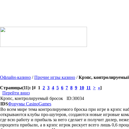
Офлайн-казино
/
Прочие игры казино
/
Крэпс, контролируемый
Страницы(11): [# 1
2
3
4
5
6
7
8
9
10
11
>
»
]
Перейти вниз
Крэпс, контролируемый бросок
ID:30034
IDS
Форумы CasinoGames
Во всем мире тема контролируемого броска при игре в крэпс н
открываются клубы про-шутеров, создаются новые игровые коман
где всю работу и прибыль за него сделает и получит дилер, не
процента прибыли, а в крэпс игрок рискует всего лишь 0,6 проц