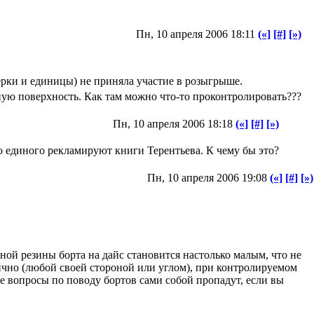
Пн, 10 апреля 2006 18:11
(«]
[#]
[»)
терки и единицы) не приняла участие в розыгрыше.
овную поверхность. Как там можно что-то проконтролировать???
Пн, 10 апреля 2006 18:18
(«]
[#]
[»)
до единого рекламируют книги Терентьева. К чему бы это?
Пн, 10 апреля 2006 19:08
(«]
[#]
[»)
ной резины борта на дайс становится настолько малым, что не
ично (любой своей стороной или углом), при контролируемом
е вопросы по поводу бортов сами собой пропадут, если вы