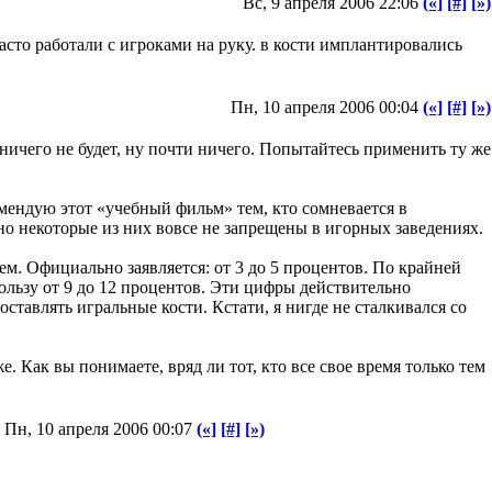
Вс, 9 апреля 2006 22:06
(«]
[#]
[»)
часто работали с игроками на руку. в кости имплантировались
Пн, 10 апреля 2006 00:04
(«]
[#]
[»)
м ничего не будет, ну почти ничего. Попытайтесь применить ту же
рекомендую этот «учебный фильм» тем, кто сомневается в
о некоторые из них вовсе не запрещены в игорных заведениях.
. Официально заявляется: от 3 до 5 процентов. По крайней
ользу от 9 до 12 процентов. Эти цифры действительно
ставлять игральные кости. Кстати, я нигде не сталкивался со
ак вы понимаете, вряд ли тот, кто все свое время только тем
Пн, 10 апреля 2006 00:07
(«]
[#]
[»)