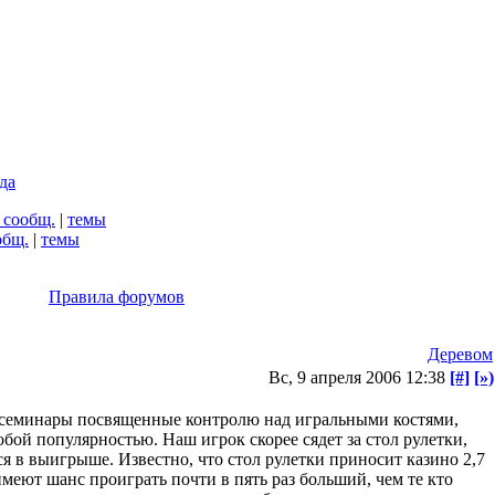
да
 сообщ.
|
темы
общ.
|
темы
Правила форумов
Деревом
Вс, 9 апреля 2006 12:38
[#]
[»)
е семинары посвященные контролю над игральными костями,
бой популярностью. Наш игрок скорее сядет за стол рулетки,
я в выигрыше. Известно, что стол рулетки приносит казино 2,7
имеют шанс проиграть почти в пять раз больший, чем те кто