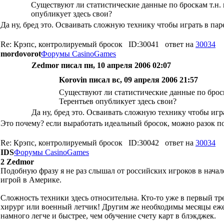
Существуют ли статистические данные по броскам т.н
опубликует здесь свои?
Да ну, бред это. Осваивать сложную технику чтобы играть в паре
Re: Крэпс, контролируемый бросок
ID:30041
ответ на
30034
mordovorot
Форумы CasinoGames
Zedmor писал пн, 10 апреля 2006 02:07
Korovin писал вс, 09 апреля 2006 21:57
Существуют ли статистические данные по брос
Терентьев опубликует здесь свои?
Да ну, бред это. Осваивать сложную технику чтобы игра
Это почему? если выработать идеальный бросок, можно разок п
Re: Крэпс, контролируемый бросок
ID:30042
ответ на
30034
IDS
Форумы CasinoGames
2 Zedmor
Подобную фразу я не раз слышал от российских игроков в начале
игрой в Америке.
Сложность техники здесь относительна. Кто-то уже в первый т
хирург или военный летчик! Другим же необходимы месяцы еже
намного легче и быстрее, чем обучение счету карт в блэкджек.