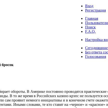
Вход
Регистрация
Главная
Пользователи
Поиск
F.A.Q.
Настройка ви
Сегодняшние
Без ответа со
Голосования
 бросок
абирает обороты. В Америке постоянно проводятся практически
ды. В то же время в Российских казино крэпс не пользуется осо
жели сам проявит немного инициативы и в конечном счете окажетс
ентами. Иными словами, те кто ставят на «черное» и «красное» 