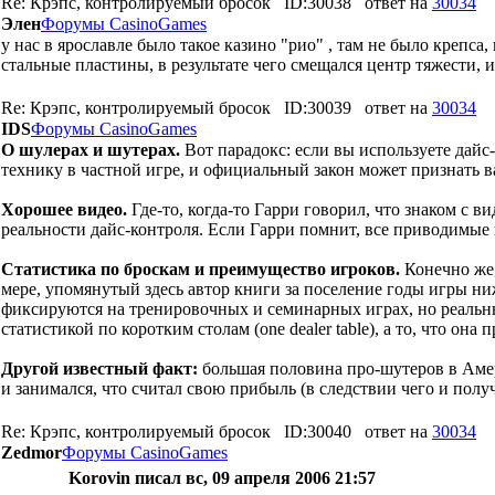
Re: Крэпс, контролируемый бросок
ID:30038
ответ на
30034
Элен
Форумы CasinoGames
у нас в ярославле было такое казино "рио" , там не было крепса
стальные пластины, в результате чего смещался центр тяжести, и
Re: Крэпс, контролируемый бросок
ID:30039
ответ на
30034
IDS
Форумы CasinoGames
О шулерах и шутерах.
Вот парадокс: если вы используете дайс-
технику в частной игре, и официальный закон может признать ва
Хорошее видео.
Где-то, когда-то Гарри говорил, что знаком с ви
реальности дайс-контроля. Если Гарри помнит, все приводимые
Статистика по броскам и преимущество игроков.
Конечно же,
мере, упомянутый здесь автор книги за поселение годы игры ни
фиксируются на тренировочных и семинарных играх, но реальны л
статистикой по коротким столам (one dealer table), а то, что она
Другой известный факт:
большая половина про-шутеров в Амер
и занимался, что считал свою прибыль (в следствии чего и полу
Re: Крэпс, контролируемый бросок
ID:30040
ответ на
30034
Zedmor
Форумы CasinoGames
Korovin писал вс, 09 апреля 2006 21:57