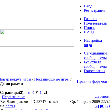
Вход
Регистрация
Главная
Пользователи
Поиск
F.A.Q.
Настройка
вида
Сегодняшние
сообщ.
|
темы
Без ответа
сообщ.
|
темы
Голосования
Базар вокруг игры
/
Неказиношные игры
/
Правила форумов
Джин рамми
Страницы(2): [
«
<
#
1
2]
Деревом
Перейти вниз
Re: Джин рамми
ID:28747
ответ
Ср, 1 апреля 2009 22:52
на
27793
(«]
[#]
[»)