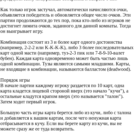
Как только игрок застучал, автоматически начисляются очки,
объявляется победитель и обновляется общее число очков. Эти
партии продолжаются до тех пор, пока кто-либо из игроков не
достигнет лимита очков, заданного для данной комнаты. Тогда
он выигрывает игру.
Комбинация состоит из 3 и более карт одного достоинства
(например, 2-2-2 или K-K-K-K), либо 3 более последовательных
карт одной масти (например, туз-2-3 пик или 7-8-9-10-валет
бубен). Каждая карта одновременно может быть частью лишь
одной комбинации. Тузы являются самыми младшими. Карты,
не входящие в комбинации, называются балластом (deadwood).
Порядок игры
В начале партии каждому игроку раздается по 10 карт, одна
карта кладется лицевой стороной вверх (это начало "кучи"), а
остальные кладутся крапом вверх (это называется "талон").
Затем ходит первый игрок.
Большую часть игры карта берется либо из кучи, либо с талона
и добавляется к вашим картам, после чего ненужная карта
отбрасывается в кучу. Если вы берете карту из кучи, вы не
можете сразу же ее туда возвратить.