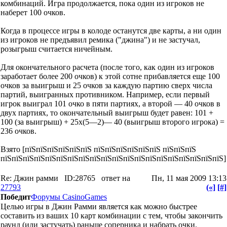
комбинаций. Игра продолжается, пока один из игроков не
наберет 100 очков.
Когда в процессе игры в колоде останутся две карты, а ни один
из игроков не предъявил ремика ("джина") и не застучал,
розыгрыш считается ничейным.
Для окончательного расчета (после того, как один из игроков
заработает более 200 очков) к этой сотне прибавляется еще 100
очков за выигрыш и 25 очков за каждую партию сверх числа
партий, выигранных противником. Например, если первый
игрок выиграл 101 очко в пяти партиях, а второй — 40 очков в
двух партиях, то окончательный выигрыш будет равен: 101 +
100 (за выигрыш) + 25х(5—2)— 40 (выигрыш второго игрока) =
236 очков.
Взято [пїЅпїЅпїЅпїЅпїЅпїЅ пїЅпїЅпїЅпїЅпїЅпїЅ пїЅпїЅпїЅ
пїЅпїЅпїЅпїЅпїЅпїЅпїЅпїЅпїЅпїЅпїЅпїЅпїЅпїЅпїЅпїЅпїЅпїЅпїЅпїЅ]
Re: Джин рамми
ID:28765
ответ на
Пн, 11 мая 2009 13:13
27793
(«]
[#]
Победит
Форумы CasinoGames
Целью игры в Джин Рамми является как можно быстрее
составить из ваших 10 карт комбинации с тем, чтобы закончить
раунд (или застучать) раньше соперника и набрать очки.