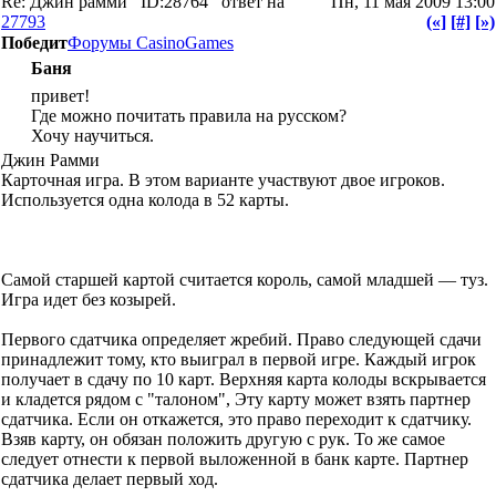
Re: Джин рамми
ID:28764
ответ на
Пн, 11 мая 2009 13:00
27793
(«]
[#]
[»)
Победит
Форумы CasinoGames
Баня
привет!
Где можно почитать правила на русском?
Хочу научиться.
Джин Рамми
Карточная игра. В этом варианте участвуют двое игроков.
Используется одна колода в 52 карты.
Самой старшей картой считается король, самой младшей — туз.
Игра идет без козырей.
Первого сдатчика определяет жребий. Право следующей сдачи
принадлежит тому, кто выиграл в первой игре. Каждый игрок
получает в сдачу по 10 карт. Верхняя карта колоды вскрывается
и кладется рядом с "талоном", Эту карту может взять партнер
сдатчика. Если он откажется, это право переходит к сдатчику.
Взяв карту, он обязан положить другую с рук. То же самое
следует отнести к первой выложенной в банк карте. Партнер
сдатчика делает первый ход.