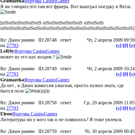
Gramazeka
Форумы CasinoGames
Я же говорил,что там все фраера. Вот выиграл поездку в Вегас.
[пїЅпїЅпїЅпїЅпїЅпїЅ пїЅпїЅпїЅпїЅпїЅпїЅ пїЅпїЅпїЅ
пїЅпїЅпїЅпїЅпїЅпїЅпїЅпїЅпїЅпїЅпїЅпїЅпїЅпїЅпїЅпїЅпїЅпїЅпїЅпїЅ]
Re: Джин рамми
ID:28748
ответ
Чт, 2 апреля 2009 09:59
на
27793
(«]
[#]
[»)
LeR0y
Форумы CasinoGames
может ну его нах холдем ?
Re: Джин рамми
ID:28749
ответ
Чт, 2 апреля 2009 10:24
на
27793
(«]
[#]
[»)
Gramazeka
Форумы CasinoGames
Да нет , в Джин комиссия ужасная, просто нужно знать, где
бьется поле
))))))
Re: Джин рамми
ID:28758
ответ
Ср, 29 апреля 2009 21:05
на
27793
(«]
[#]
[»)
Eleon
Форумы CasinoGames
Литературы ни у кого так и не появилось? Я тоже увлекся.
Re: Джин рамми
ID:28759
ответ
Чт, 30 апреля 2009 00:45