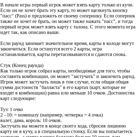
В начале игры первый игрок может взять карту только из кучи.
Если он не хочет брать эту карту, то может щелкнуть кнопку
"пасс" (Pass) и предложить ее своему сопернику. Если соперник
также не хочет ее брать, он может также нажать "пасс", и тогда
первый игрок может взять карту с талона. С этого момента игра
идет так, как описано выше.
Если раунд занимает значительное время, карты в колоде могут
закончиться. Если останутся всего 2 карты, игра
останавливается, карты перетасовываются и сдаются снова.
Стук (Конец раунда)
Как только игрок собрал карты, необходимые для того, чтобы
составить комбинации, он может "застучать" и закончить раунд.
Игрок может застучать лишь в том случае, если общая общая
сумма достоинств "балласта" в его картах (карт, которые не
входят в комбинации) равна или меньше 10 очков. Достоинства
карт следующие:
Туз: 1 очко
2 - 10: = номиналу (например, четверка = 4 очка)
валет, дама, король: 10 очков.
Застучать вы можете в конце своего хода, сбросив лишнюю
карту не в кучу, а в специальную стопку. Если вы попытаетесь
застучать, а сумма вашего балласта больше 10 очков, вам