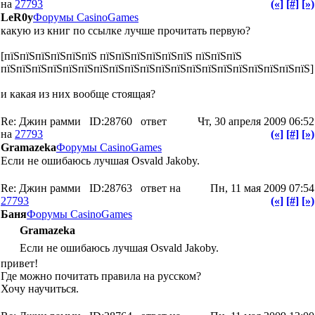
на
27793
(«]
[#]
[»)
LeR0y
Форумы CasinoGames
какую из книг по ссылке лучше прочитать первую?
[пїЅпїЅпїЅпїЅпїЅпїЅ пїЅпїЅпїЅпїЅпїЅпїЅ пїЅпїЅпїЅ
пїЅпїЅпїЅпїЅпїЅпїЅпїЅпїЅпїЅпїЅпїЅпїЅпїЅпїЅпїЅпїЅпїЅпїЅпїЅпїЅ]
и какая из них вообще стоящая?
Re: Джин рамми
ID:28760
ответ
Чт, 30 апреля 2009 06:52
на
27793
(«]
[#]
[»)
Gramazeka
Форумы CasinoGames
Если не ошибаюсь лучшая Osvald Jakoby.
Re: Джин рамми
ID:28763
ответ на
Пн, 11 мая 2009 07:54
27793
(«]
[#]
[»)
Баня
Форумы CasinoGames
Gramazeka
Если не ошибаюсь лучшая Osvald Jakoby.
привет!
Где можно почитать правила на русском?
Хочу научиться.