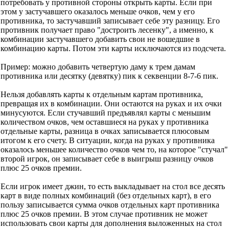
потребовать у противной стороны открыть карты. Если при
этом у застучавшего оказалось меньше очков, чем у его
противника, то застучавший записывает себе эту разницу. Его
противник получает право "достроить лесенку", а именно, к
комбинации застучавшего добавить свои не вошедшие в
комбинацию карты. Потом эти карты исключаются из подсчета.
Пример: можно добавить четвертую даму к трем дамам
противника или десятку (девятку) пик к секвенции 8-7-6 пик.
Нельзя добавлять карты к отдельным картам противника,
превращая их в комбинации. Они остаются на руках и их очки
минусуются. Если стучавший предъявлял карты с меньшим
количеством очков, чем оставшиеся на руках у противника
отдельные карты, разница в очках записывается плюсовым
итогом к его счету. В ситуации, когда на руках у противника
оказалось меньшее количество очков чем то, на которое "стучал"
второй игрок, он записывает себе в выигрыш разницу очков
плюс 25 очков премии.
Если игрок имеет джин, то есть выкладывает на стол все десять
карт в виде полных комбинаций (без отдельных карт), в его
пользу записывается сумма очков отдельных карт противника
плюс 25 очков премии. В этом случае противник не может
использовать свои карты для дополнения выложенных на стол