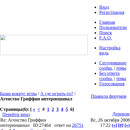
Вход
Регистрация
Главная
Пользователи
Поиск
F.A.Q.
Настройка
вида
Сегодняшние
сообщ.
|
темы
Без ответа
сообщ.
|
темы
Голосования
Базар вокруг игры
/
А где играть-то?
/
Правила форумов
Агенство Гриффин интернешинал
Страницы(6): [
«
<
#
1
2
3
4
5
6]
Деревом
Перейти вниз
Re: Агенство Гриффин
Вс, 26 октября 2008
интернешинал
ID:27464
ответ на
26751
17:22
(«]
[#]
[»)