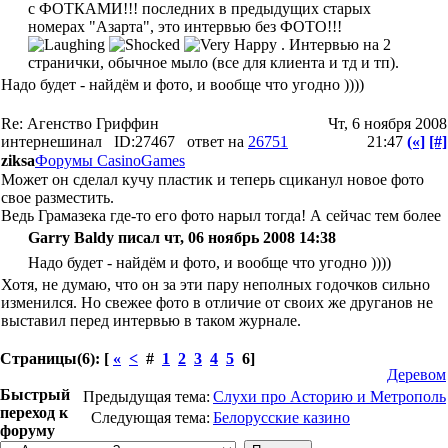
с ФОТКАМИ!!! последних в предыдущих старых
номерах "Азарта", это интервью без ФОТО!!!
. Интервью на 2
странички, обычное мыло (все для клиента и тд и тп).
Надо будет - найдём и фото, и вообще что угодно ))))
Re: Агенство Гриффин
Чт, 6 ноября 2008
интернешинал
ID:27467
ответ на
26751
21:47
(«]
[#]
ziksa
Форумы CasinoGames
Может он сделал кучу пластик и теперь сциканул новое фото
свое разместить.
Ведь Грамазека где-то его фото нарыл тогда! А сейчас тем более
Garry Baldy писал чт, 06 ноябрь 2008 14:38
Надо будет - найдём и фото, и вообще что угодно ))))
Хотя, не думаю, что он за эти пару неполных годочков сильно
изменился. Но свежее фото в отличие от своих же друганов не
выставил перед интервью в таком журнале.
Страницы(6): [
«
<
#
1
2
3
4
5
6]
Деревом
Быстрый
Предыдущая тема:
Слухи про Асторию и Метрополь
переход к
Следующая тема:
Белорусские казино
форуму