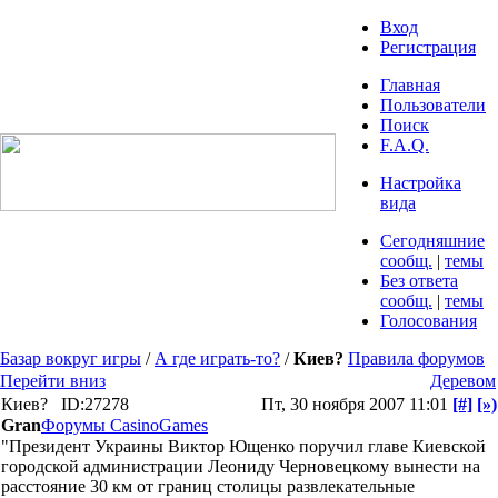
Вход
Регистрация
Главная
Пользователи
Поиск
F.A.Q.
Настройка
вида
Сегодняшние
сообщ.
|
темы
Без ответа
сообщ.
|
темы
Голосования
Базар вокруг игры
/
А где играть-то?
/
Киев?
Правила форумов
Перейти вниз
Деревом
Киев?
ID:27278
Пт, 30 ноября 2007 11:01
[#]
[»)
Gran
Форумы CasinoGames
"Президент Украины Виктор Ющенко поручил главе Киевской
городской администрации Леониду Черновецкому вынести на
расстояние 30 км от границ столицы развлекательные