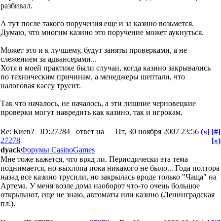
разбивал.
А тут после такого поручения еще и за казино возьмется.
Думаю, что многим казино это поручение может аукнуться.
Может это и к лучшему, будут заняты проверками, а не
слежением за адвансерами...
Хотя в моей практике были случаи, когда казино закрывались
по техническим причинам, а менеджеры шептали, что
налоговая кассу трусит.
Так что началось, не началось, а эти лишние черновецкие
проверки могут навредить как казино, так и игрокам.
Re: Киев?
ID:27284
ответ на
Пт, 30 ноября 2007 23:56
(«]
[#]
27278
[»)
dyack
Форумы CasinoGames
Мне тоже кажется, что вряд ли. Периодически эта тема
поднимается, но выхлопа пока никакого не было... Года полтора
назад все казино трусили, но закрылась вроде только "Чаща" на
Артема. У меня возле дома наоборот что-то очень большое
открывают, еще не знаю, автоматы или казино (Ленинградская
пл.).