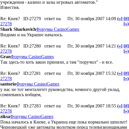
учреждения - казино и залы игровых автоматов."
Известия.
Re: Киев?
ID:27279
ответ на
Пт, 30 ноября 2007 14:09
(«]
[#]
27278
[»)
Shark Sharkovich
Форумы CasinoGames
Видимо и на Украине началось.
Re: Киев?
ID:27280
ответ на
Пт, 30 ноября 2007 14:21
(«]
[#]
27278
[»)
Gran
Форумы CasinoGames
Так здесь-то хоть закон приняли, а там "поручил" - и все.
Re: Киев?
ID:27281
ответ на
Пт, 30 ноября 2007 15:32
(«]
[#]
27278
[»)
santorio
Форумы CasinoGames
у нас не тот менталитет руководства, немного другой уклад,
сомневаюсь вобщем,
Re: Киев?
ID:27283
ответ на
Пт, 30 ноября 2007 18:55
(«]
[#]
27278
[»)
ziksa
Форумы CasinoGames
Пока началось в Киеве, а Украина еще пока нормально шпилит!
Черновецкий уже автоматы молотком перед телевизионщиками