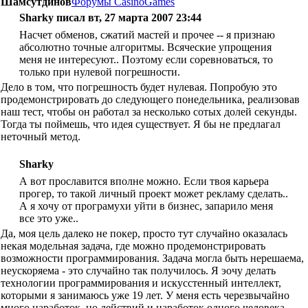
Шамсутдинов
Форумы CasinoGames
Sharky писал вт, 27 марта 2007 23:44
Насчет обменов, сжатий мастей и прочее -- я признаю
абсолютно точные алгоритмы. Всяческие упрощения
меня не интересуют.. Поэтому если соревноваться, то
только при нулевой погрешности.
Дело в том, что погрешность будет нулевая. Попробую это
продемонстрировать до следующего понедельника, реализовав
наш тест, чтобы он работал за несколько сотых долей секунды.
Тогда ты поймешь, что идея существует. Я бы не предлагал
неточный метод.
Sharky
А вот прославится вполне можно. Если твоя карьера
прогер, то такой личный проект может рекламу сделать..
А я хочу от програмухи уйти в бизнес, запарило меня
все это уже..
Да, моя цель далеко не покер, просто тут случайно оказалась
некая модельная задача, где можно продемонстрировать
возможности программирования. Задача могла быть нерешаема,
неускоряема - это случайно так получилось. Я эочу делать
технологии программирования и искусстенный интеллект,
которыми я занимаюсь уже 19 лет. У меня есть черезвычайно
много наработок, но действий и наработок одного человека