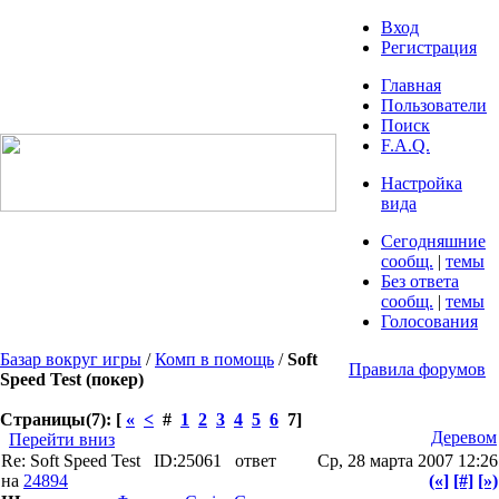
Вход
Регистрация
Главная
Пользователи
Поиск
F.A.Q.
Настройка
вида
Сегодняшние
сообщ.
|
темы
Без ответа
сообщ.
|
темы
Голосования
Базар вокруг игры
/
Комп в помощь
/
Soft
Правила форумов
Speed Test (покер)
Страницы(7): [
«
<
#
1
2
3
4
5
6
7]
Деревом
Перейти вниз
Re: Soft Speed Test
ID:25061
ответ
Ср, 28 марта 2007 12:26
на
24894
(«]
[#]
[»)