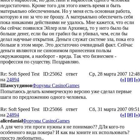
недостаточно. Кроме того для этого иметь время и быть
матерьяльно обеспеченным. Но у меня есть основная работа,
которую я ни за что не брошу. А матерьяльно обеспечить себя
пока никакими действиями не удалось. Мне кажется, что если
бы сейчас появился Эйлер или Архимед, то у него было бы
больше денег, если бы он грабил бы и убивал, чем, если бы
делал научные открытия. Деньги служат системе зла, пока его
больше в этом мире. Это достаточно очевидный факт. Сейчас
деньги являются не синонимом принесения пользы
окружающим, а наоборот - вреда. Так что бизнесмен -
профессия по существу. Поздравляю.
Re: Soft Speed Test
ID:25062
ответ
Ср, 28 марта 2007 12:48
на
24894
(«]
[#]
[»)
Шамсутдинов
Форумы CasinoGames
Попытаюсь делать коммерческую версию уже сделал первые
шаги по предложению одного человека.
Re: Soft Speed Test
ID:25066
ответ
Сб, 31 марта 2007 09:51
на
24894
(«]
[#]
[»)
alicedanial
Форумы CasinoGames
А для чего эти проги нужны я не понимаю?? ДЛя кого-то
особенного вида покера? И как вы хоиите их использовать?
просто любопытно..