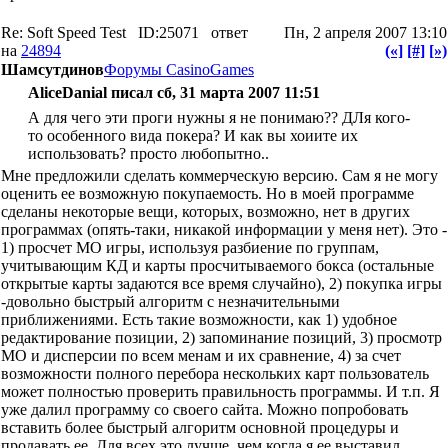
Re: Soft Speed Test
ID:25071
ответ
Пн, 2 апреля 2007 13:10
на
24894
(«]
[#]
[»)
Шамсутдинов
Форумы CasinoGames
AliceDanial писал сб, 31 марта 2007 11:51
А для чего эти проги нужны я не понимаю?? ДЛя кого-
то особенного вида покера? И как вы хоиите их
использовать? просто любопытно..
Мне предложили сделать коммерческую версию. Сам я не могу
оценить ее возможную покупаемость. Но в моей программе
сделаны некоторые вещи, которых, возможно, нет в других
программах (опять-таки, никакой информации у меня нет). Это -
1) просчет МО игры, используя разбиение по группам,
учитывающим КД и карты просчитываемого бокса (остальные
открытые карты задаются все время случайно), 2) покупка игры
-довольно быстрый алгоритм с незначительными
приближениями. Есть такие возможности, как 1) удобное
редактирование позиции, 2) запоминание позиций, 3) просмотр
МО и дисперсии по всем менам и их сравнение, 4) за счет
возможности полного перебора нескольких карт пользователь
может полностью проверить правильность программы. И т.п. Я
уже далил программу со своего сайта. Можно попробовать
вставить более быстрый алгоритм основной процедуры и
продавать ее. Для всех это лучше, чем когда я ее выставил