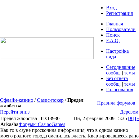
Вход
Регистрация
Главная
Пользователи
Поиск
F.A.Q.
Настройка
вида
Сегодняшние
сообщ.
|
темы
Без ответа
сообщ.
|
темы
Голосования
Офлайн-казино
/
Оазис-покер
/
Предел
Правила форумов
жлобства
Перейти вниз
Деревом
Предел жлобства
ID:13930
Пн, 2 февраля 2009 15:35
[#]
[»
Arkasha
Форумы CasinoGames
Как то в сауне проскочила информация, что в одном казино
моего родного города сменилась власть. Квартировавшееся ране