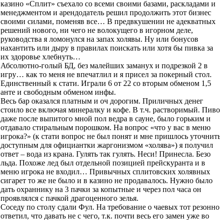
казино «Сплит» съехало со всеми своими базами, раскладами и
менеджментом и арендодатель решил продолжить этот бизнес
своими силами, поменяв все… В предвкушении не адекватных
решений нового, ни чего не волокущего в игорном деле,
руководства я ломонулся на запах холявы. Ну или бонусов
нахантить или дыру в правилах поискать или хотя бы пивка за
их здоровье хлебнуть…
Абсолютно-голый БД, без малейших заманух и подрезкой 2 в
игру… как то меня не впечатлил и я присел за покерный стол.
Единственный к стати. Играли 6 от 22 со вторым обменом 1,5
анте и свободным обменом инфы.
Весь бар оказался платным и оч дорогим. Приличных денег
стоило все включая минералку и кофе. В т.ч. растворимый. Пиво
даже после выпитого мной пол ведра в сауне, было горьким и
отдавало стиральным порошком. На вопрос «что у вас в меню
игрока?» (к стати вопрос не был понят и мне пришлось уточнит
доступным для официантки жаргонизмом «холява») я получил
ответ – вода из крана. Гулять так гулять. Неси! Принесла. Безо
льда. Похоже лед был отдельной позицией прейскуранта и в
меню игрока не входил… Привычных сплитовских холявных
сигарет то же не было и в казино не продавалось. Нужно было
дать охраннику на 3 пачки за копытные и через пол часа он
проявлялся с пачкой драгоценного зелья.
Соседу по столу сдали Фул. На требование о чаевых тот резонно
ответил, что давать не с чего, т.к. почти весь его замен уже во