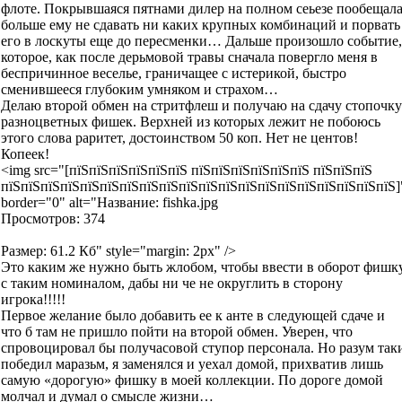
флоте. Покрывшаяся пятнами дилер на полном сеьезе пообещал
больше ему не сдавать ни каких крупных комбинаций и порвать
его в лоскуты еще до пересменки… Дальше произошло событие,
которое, как после дерьмовой травы сначала повергло меня в
беспричинное веселье, граничащее с истерикой, быстро
сменившееся глубоким умняком и страхом…
Делаю второй обмен на стритфлеш и получаю на сдачу стопочку
разноцветных фишек. Верхней из которых лежит не побоюсь
этого слова раритет, достоинством 50 коп. Нет не центов!
Копеек!
<img src="[пїЅпїЅпїЅпїЅпїЅпїЅ пїЅпїЅпїЅпїЅпїЅпїЅ пїЅпїЅпїЅ
пїЅпїЅпїЅпїЅпїЅпїЅпїЅпїЅпїЅпїЅпїЅпїЅпїЅпїЅпїЅпїЅпїЅпїЅпїЅпїЅ]
border="0" alt="Название: fishka.jpg
Просмотров: 374
Размер: 61.2 Кб" style="margin: 2px" />
Это каким же нужно быть жлобом, чтобы ввести в оборот фишк
с таким номиналом, дабы ни че не округлить в сторону
игрока!!!!!
Первое желание было добавить ее к анте в следующей сдаче и
что б там не пришло пойти на второй обмен. Уверен, что
спровоцировал бы получасовой ступор персонала. Но разум так
победил маразьм, я заменялся и уехал домой, прихватив лишь
самую «дорогую» фишку в моей коллекции. По дороге домой
молчал и думал о смысле жизни…