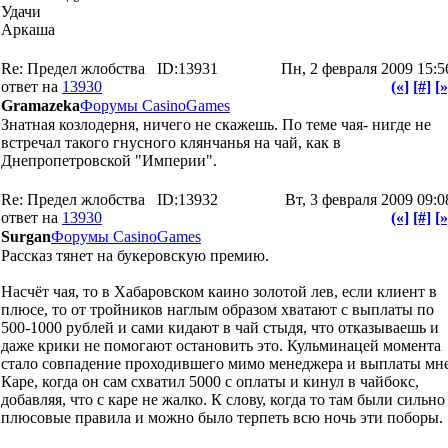
Удачи
Аркаша
Re: Предел жлобства
ID:13931
Пн, 2 февраля 2009 15:5
ответ на
13930
(«]
[#]
[»
Gramazeka
Форумы CasinoGames
Знатная козлодерня, ничего не скажешь. По теме чая- нигде не
встречал такого гнусного клянчанья на чай, как в
Днепропетровской "Империи".
Re: Предел жлобства
ID:13932
Вт, 3 февраля 2009 09:0
ответ на
13930
(«]
[#]
[»
Surgan
Форумы CasinoGames
Рассказ тянет на букеровскую премию.
Насчёт чая, то в Хабаровском каино золотой лев, если клиент в
плюсе, то от тройников наглым образом хватают с выплаты по
500-1000 рублей и сами кидают в чай стыдя, что отказываешь и
даже крики не помогают остановить это. Кульминацей момента
стало совпадение проходившего мимо менеджера и выплаты мн
Каре, когда он сам схватил 5000 с оплаты и кинул в чайбокс,
добавляя, что с каре не жалко. К слову, когда то там были сильно
плюсовые правила и можно было терпеть всю ночь эти поборы.