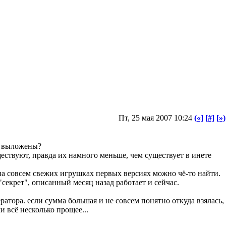
Пт, 25 мая 2007 10:24
(«]
[#]
[»)
 и выложены?
уществуют, правда их намного меньше, чем существует в инете
 на совсем свежих игрушках первых версиях можно чё-то найти.
"секрет", описанный месяц назад работает и сейчас.
ратора. если сумма большая и не совсем понятно откуда взялась,
и всё несколько прощее...