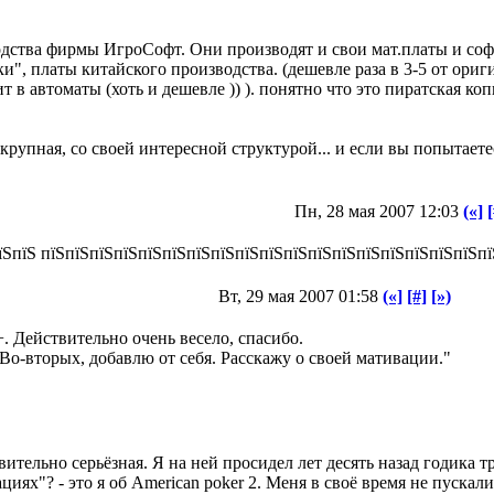
дства фирмы ИгроСофт. Они производят и свои мат.платы и софт
", платы китайского производства. (дешевле раза в 3-5 от оригин
ит в автоматы (хоть и дешевле )) ). понятно что это пиратская ко
рупная, со своей интересной структурой... и если вы попытаетесь е
Пн, 28 мая 2007 12:03
(«]
[
їЅпїЅ пїЅпїЅпїЅпїЅпїЅпїЅпїЅпїЅпїЅпїЅпїЅпїЅпїЅпїЅпїЅпїЅпїЅпїЅпї
Вт, 29 мая 2007 01:58
(«]
[#]
[»)
+. Действительно очень весело, спасибо.
 Во-вторых, добавлю от себя. Расскажу о своей мативации."
ительно серьёзная. Я на ней просидел лет десять назад годика тр
иях"? - это я об American poker 2. Меня в своё время не пускал