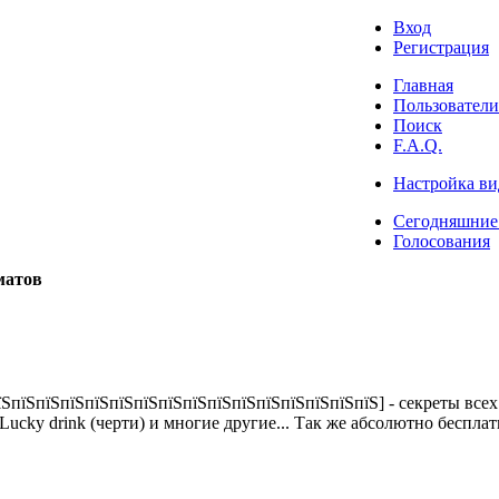
Вход
Регистрация
Главная
Пользователи
Поиск
F.A.Q.
Настройка ви
Сегодняшние
Голосования
матов
пїЅпїЅпїЅпїЅпїЅпїЅпїЅпїЅпїЅпїЅпїЅпїЅпїЅпїЅпїЅпїЅ] - секреты вс
и), Lucky drink (черти) и многие другие... Так же абсолютно бес