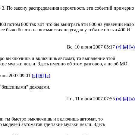
3 3. По закону распределения вероятность эти событий примерно
00 потом 800 так вот что бы выиграть эти 800 на удваении надо
е было бы что на восьмистах не угадал у тебя не ноль а 400.И
Вс, 10 июня 2007 05:17
(«]
[#]
[»)
тро выключишь и включишь автомат, то выпадение этой
е мульки лезли. Здесь именно об этом разговор, а не об МО.
юня 2007 09:01
(«]
[#]
[»)
и "бешенными" доходами.
Пн, 11 июня 2007 07:55
(«]
[#]
[»)
сли ты быстро выключишь и включишь автомат, то
моделей автоматов где такие мульки лезли. Здесь