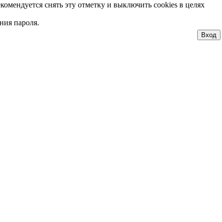
омендуется снять эту отметку и выключить cookies в целях
ния пароля.