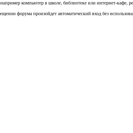
например компьютер в школе, библиотеке или интернет-кафе, рек
ещении форума произойдет автоматический вход без использова