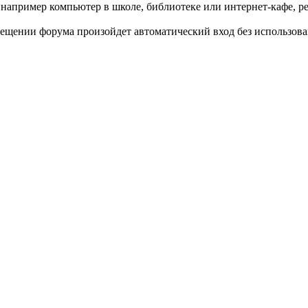
например компьютер в школе, библиотеке или интернет-кафе, рек
ещении форума произойдет автоматический вход без использова