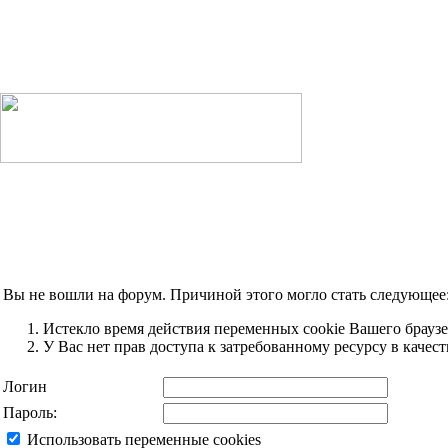
Вы не вошли на форум. Причиной этого могло стать следующее
Истекло время действия переменных cookie Вашего браузе
У Вас нет прав доступа к затребованному ресурсу в каче
Логин
Пароль:
Использовать переменные cookies