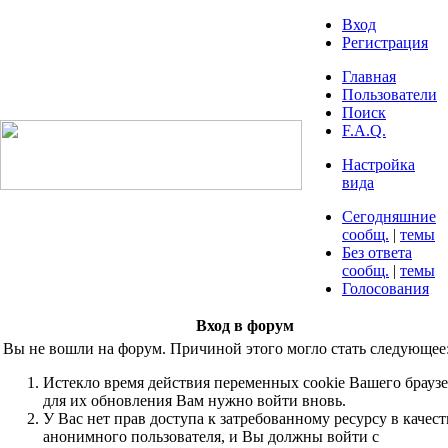
Вход
Регистрация
Главная
Пользователи
Поиск
F.A.Q.
Настройка
вида
Сегодняшние
сообщ.
|
темы
Без ответа
сообщ.
|
темы
Голосования
Вход в форум
Вы не вошли на форум. Причиной этого могло стать следующее
Истекло время действия переменных cookie Вашего браузе
для их обновления Вам нужно войти вновь.
У Вас нет прав доступа к затребованному ресурсу в качест
анонимного пользователя, и Вы должны войти с