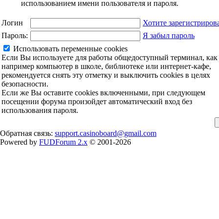
использованием имени пользователя и пароля.
Логин
Хотите зарегистриров
Пароль:
Я забыл пароль
Использовать переменные cookies
Если Вы используете для работы общедоступный терминал, как
например компьютер в школе, библиотеке или интернет-кафе,
рекомендуется снять эту отметку и выключить cookies в целях
безопасности.
Если же Вы оставите cookies включенными, при следующем
посещении форума произойдет автоматический вход без
использования пароля.
Обратная связь:
support.casinoboard@gmail.com
Powered by
FUDForum 2.x
© 2001-2026