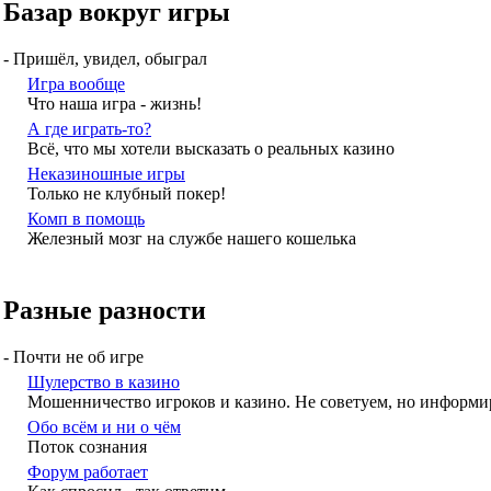
Базар вокруг игры
- Пришёл, увидел, обыграл
Игра вообще
Что наша игра - жизнь!
А где играть-то?
Всё, что мы хотели высказать о реальных казино
Неказиношные игры
Только не клубный покер!
Комп в помощь
Железный мозг на службе нашего кошелька
Разные разности
- Почти не об игре
Шулерство в казино
Мошенничество игроков и казино. Не советуем, но информи
Обо всём и ни о чём
Поток сознания
Форум работает