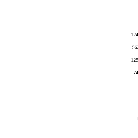
12
56
12
7