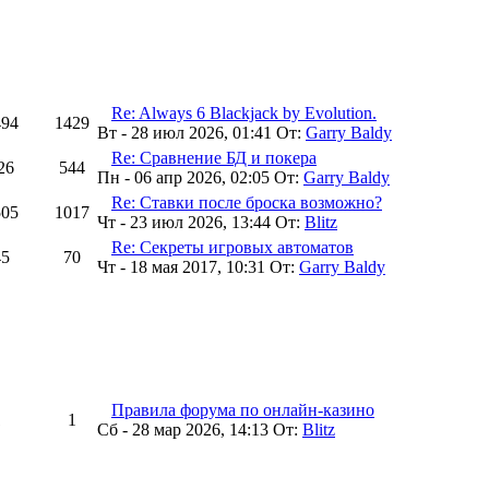
Re: Always 6 Blackjack by Evolution.
494
1429
Вт - 28 июл 2026, 01:41
От:
Garry Baldy
Re: Сравнение БД и покера
26
544
Пн - 06 апр 2026, 02:05
От:
Garry Baldy
Re: Ставки после броска возможно?
505
1017
Чт - 23 июл 2026, 13:44
От:
Blitz
Re: Секреты игровых автоматов
45
70
Чт - 18 мая 2017, 10:31
От:
Garry Baldy
Правила форума по онлайн-казино
1
1
Сб - 28 мар 2026, 14:13
От:
Blitz