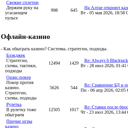
Свежие сплетни
Держим руку на
На Алтае откроют каз
998
645
угасающем
Вт - 05 мая 2026, 18:58
О
пульсе
Офлайн-казино
- Как обыграть казино? Системы, стратегии, подходы.
Блэкджек
Стратегии,
Re: Always 6 Blackjack
12494
1429
схемы, тактики,
Вт - 28 июл 2026, 01:41
подходы
Оазис-покер
Покер против
Re: Сравнение БД и п
казино.
5626
544
Пн - 06 апр 2026, 02:05
Стратегии,
схемы, подходы
Рулетка
Re: Ставки после бро
В рулетку тоже
12505
1017
Чт - 23 июл 2026, 13:44
обыграем
Прочие игры
казино