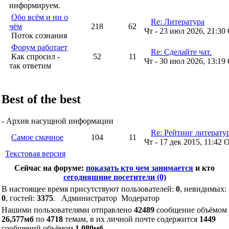
информируем.
Обо всём и ни о
Re: Литература
чём
218
62
Чт - 23 июл 2026, 21:30
Поток сознания
Форум работает
Re: Сделайте чат.
Как спросил -
52
11
Чт - 30 июл 2026, 13:19
так ответим
Best of the best
- Архив насущной информации
Re: Рейтинг литерат
Самое смачное
104
11
Чт - 17 дек 2015, 11:42
О
Текстовая версия
Сейчас на форуме:
показать кто чем занимается
и кто
сегодняшние посетители (0)
В настоящее время присутствуют пользователей:
0
, невидимых:
0
, гостей:
3375
.
Администратор
Модератор
Нашими пользователями отправлено
42489
сообщение объёмом
26,577мб
по
4718
темам, в их личной почте содержится
1449
сообщений объёмом
1,080мб