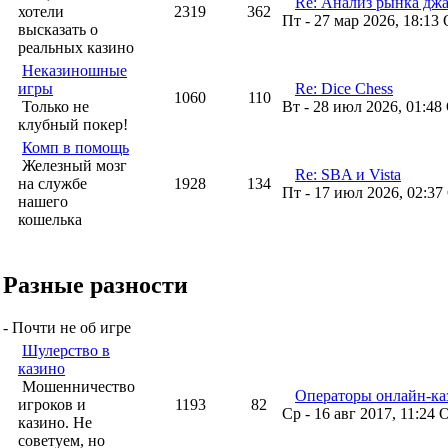
Re: Анализ рынка дж
хотели
2319
362
Пт - 27 мар 2026, 18:13
высказать о
реальных казино
Неказиношные
игры
Re: Dice Chess
1060
110
Только не
Вт - 28 июл 2026, 01:48
клубный покер!
Комп в помощь
Железный мозг
Re: SBA и Vista
на службе
1928
134
Пт - 17 июл 2026, 02:37
нашего
кошелька
Разные разности
- Почти не об игре
Шулерство в
казино
Мошенничество
Операторы онлайн-к
игроков и
1193
82
Ср - 16 авг 2017, 11:24
О
казино. Не
советуем, но