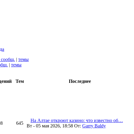
да
 сообщ.
|
темы
общ.
|
темы
щений
Тем
Последнее
На Алтае откроют казино: что известно об…
98
645
Вт - 05 мая 2026, 18:58
От:
Garry Baldy