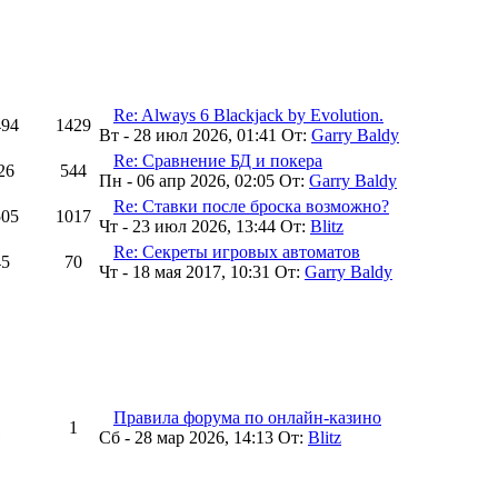
Re: Always 6 Blackjack by Evolution.
494
1429
Вт - 28 июл 2026, 01:41
От:
Garry Baldy
Re: Сравнение БД и покера
26
544
Пн - 06 апр 2026, 02:05
От:
Garry Baldy
Re: Ставки после броска возможно?
505
1017
Чт - 23 июл 2026, 13:44
От:
Blitz
Re: Секреты игровых автоматов
45
70
Чт - 18 мая 2017, 10:31
От:
Garry Baldy
Правила форума по онлайн-казино
1
1
Сб - 28 мар 2026, 14:13
От:
Blitz