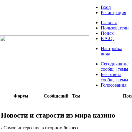
Вход
Регистрация
Главная
Пользователи
Поиск
F.A.Q.
Настройка
вида
Сегодняшние
сообщ.
|
темы
Без ответа
сообщ.
|
темы
Голосования
Форум
Сообщений
Тем
Пос
Новости и старости из мира казино
- Самое интересное в игорном бизнесе