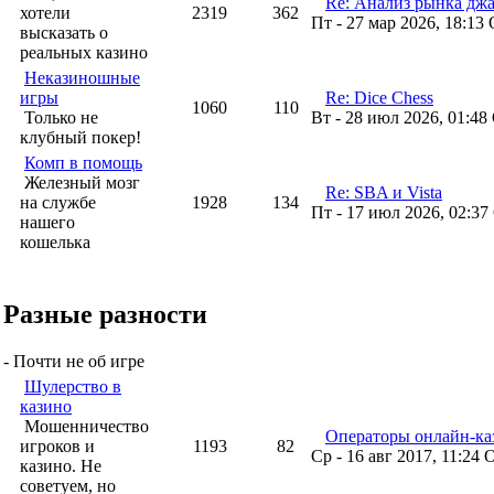
Re: Анализ рынка дж
хотели
2319
362
Пт - 27 мар 2026, 18:13
высказать о
реальных казино
Неказиношные
игры
Re: Dice Chess
1060
110
Только не
Вт - 28 июл 2026, 01:48
клубный покер!
Комп в помощь
Железный мозг
Re: SBA и Vista
на службе
1928
134
Пт - 17 июл 2026, 02:37
нашего
кошелька
Разные разности
- Почти не об игре
Шулерство в
казино
Мошенничество
Операторы онлайн-к
игроков и
1193
82
Ср - 16 авг 2017, 11:24
О
казино. Не
советуем, но