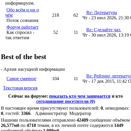
информируем.
Обо всём и ни о
Re: Литература
чём
218
62
Чт - 23 июл 2026, 21:30
Поток сознания
Форум работает
Re: Сделайте чат.
Как спросил -
52
11
Чт - 30 июл 2026, 13:19
так ответим
Best of the best
- Архив насущной информации
Re: Рейтинг литерат
Самое смачное
104
11
Чт - 17 дек 2015, 11:42
О
Текстовая версия
Сейчас на форуме:
показать кто чем занимается
и кто
сегодняшние посетители (0)
В настоящее время присутствуют пользователей:
0
, невидимых:
0
, гостей:
3366
.
Администратор
Модератор
Нашими пользователями отправлено
42489
сообщение объёмом
26,577мб
по
4718
темам, в их личной почте содержится
1449
сообщений объёмом
1,080мб