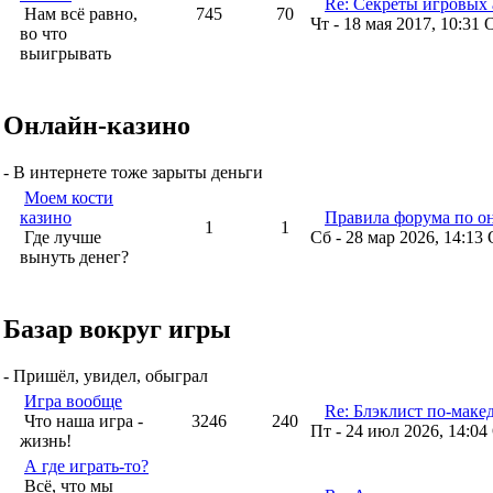
Re: Секреты игровых
Нам всё равно,
745
70
Чт - 18 мая 2017, 10:31
О
во что
выигрывать
Онлайн-казино
- В интернете тоже зарыты деньги
Моем кости
казино
Правила форума по о
1
1
Где лучше
Сб - 28 мар 2026, 14:13
вынуть денег?
Базар вокруг игры
- Пришёл, увидел, обыграл
Игра вообще
Re: Блэклист по-маке
Что наша игра -
3246
240
Пт - 24 июл 2026, 14:04
жизнь!
А где играть-то?
Всё, что мы