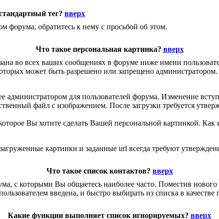
естандартный тег?
вверх
м форума, обратитесь к нему с просьбой об этом.
Что такое персональная картинка?
вверх
казана во всех ваших сообщениях в форуме ниже имени пользова
орых может быть разрешено или запрещено администратором. 
ее администратором для пользователей форума. Изменение вступа
бственный файл с изображением. После загрузки требуется утве
 которое Вы хотите сделать Вашей персональной картинкой. Как 
агруженные картинки и заданные url всегда требуют утверждени
Что такое список контактов?
вверх
ма, с которыми Вы общаетесь наиболее часто. Поместив нового 
ользователем введена, и быстро выбирать из списка в качестве
Какие функции выполняет список игнорируемых?
вверх