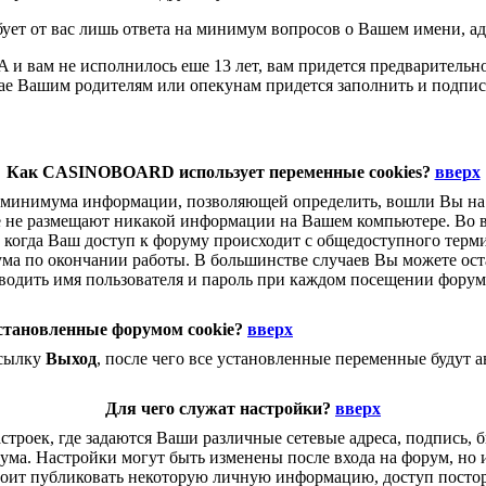
ует от вас лишь ответа на минимум вопросов о Вашем имени, ад
A и вам не исполнилось еше 13 лет, вам придется предваритель
учае Вашим родителям или опекунам придется заполнить и подп
Как CASINOBOARD использует переменные cookies?
вверх
нимума информации, позволяющей определить, вошли Вы на фо
ые не размещают никакой информации на Вашем компьютере. Во в
ях, когда Ваш доступ к форуму происходит с общедоступного те
ума по окончании работы. В большинстве случаев Вы можете оста
водить имя пользователя и пароль при каждом посещении форум
становленные форумом cookie?
вверх
ссылку
Выход
, после чего все установленные переменные будут 
Для чего служат настройки?
вверх
роек, где задаются Ваши различные сетевые адреса, подпись, би
ма. Настройки могут быть изменены после входа на форум, но 
тоит публиковать некоторую личную информацию, доступ постор