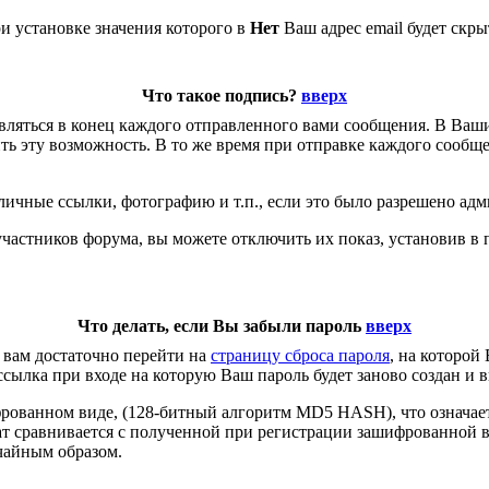
ри установке значения которого в
Нет
Ваш адрес email будет скры
Что такое подпись?
вверх
бавляться в конец каждого отправленного вами сообщения. В Ва
ь эту возможность. В то же время при отправке каждого сообще
личные ссылки, фотографию и т.п., если это было разрешено ад
участников форума, вы можете отключить их показ, установив в
Что делать, если Вы забыли пароль
вверх
 вам достаточно перейти на
страницу сброса пароля
, на которой
ссылка при входе на которую Ваш пароль будет заново создан и в
рованном виде, (128-битный алгоритм MD5 HASH), что означает
тат сравнивается с полученной при регистрации зашифрованной 
учайным образом.