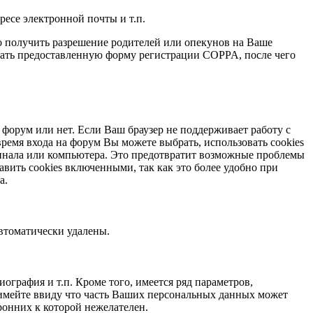
ресе электронной почты и т.п.
но получить разрешение родителей или опекунов на Ваше
исать предоставленную форму регистрации COPPA, после чего
рум или нет. Если Ваш браузер не поддерживает работу с
ремя входа на форум Вы можете выбрать, использовать cookies
рминала или компьютера. Это предотвратит возможные проблемы
вить cookies включенными, так как это более удобно при
а.
автоматически удалены.
ография и т.п. Кроме того, имеется ряд параметров,
имейте ввиду что часть Ваших персональных данных может
онних к которой нежелателен.