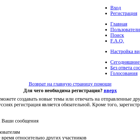
Вход
Регистрация
Главная
Пользователи
Поиск
F.A.Q.
Настройка ви
Сегодняшние
Без ответа со
Голосования
Возврат на главную страницу помощи
Для чего необходима регистрация?
вверх
можете создавать новые темы или отвечать на отправленные др
куссиях регистрация является обязательной. Кроме того, зареги
а Ваши сообщения
зователям
е время относительно других участников