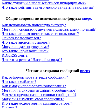
Какие функции выполняет список игнорируемых?
Что такое рейтинг, где его можно увидеть и выставить?
Общие вопросы по использованию форума
вверх
Как использовать поисковую систему?
Могу ли я связаться с другими пользователями по email?
Что такое личная почта и как ее использовать?
Список пользователей?
Что такое анонсы и стикеры?
Могу ли я дать оценку теме?
Кто такие "приглашенные"?
RDF/RSS лента
Что это за режим "Настройка вида"?
Чтение и отправка сообщений
вверх
Как отформатировать текст сообщения?
Что такое смайлики?
Как я могу использовать голосования?
Могу ли я прикрепить файлы к сообщению?
Для чего предназначены иконки сообщений?
Могу ли я изменять свои сообщения?
Кто такие модераторы и администраторы?
Цензура?