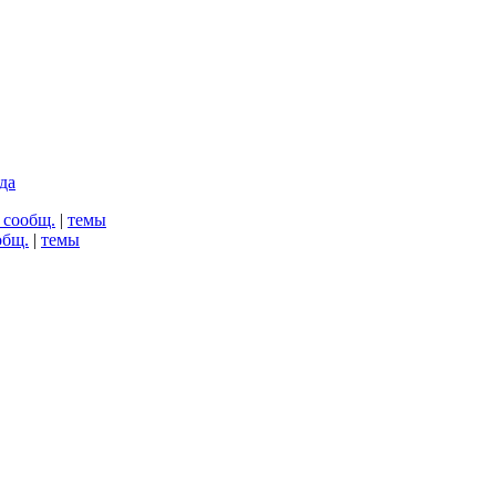
да
 сообщ.
|
темы
общ.
|
темы