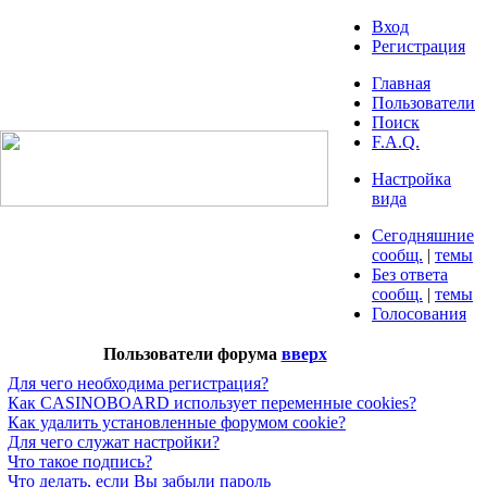
Вход
Регистрация
Главная
Пользователи
Поиск
F.A.Q.
Настройка
вида
Сегодняшние
сообщ.
|
темы
Без ответа
сообщ.
|
темы
Голосования
Пользователи форума
вверх
Для чего необходима регистрация?
Как CASINOBOARD использует переменные cookies?
Как удалить установленные форумом cookie?
Для чего служат настройки?
Что такое подпись?
Что делать, если Вы забыли пароль