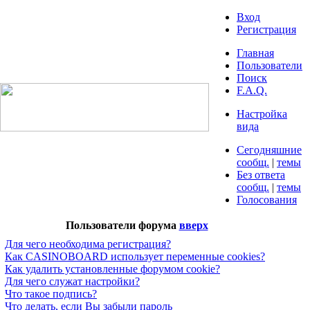
Вход
Регистрация
Главная
Пользователи
Поиск
F.A.Q.
Настройка
вида
Сегодняшние
сообщ.
|
темы
Без ответа
сообщ.
|
темы
Голосования
Пользователи форума
вверх
Для чего необходима регистрация?
Как CASINOBOARD использует переменные cookies?
Как удалить установленные форумом cookie?
Для чего служат настройки?
Что такое подпись?
Что делать, если Вы забыли пароль