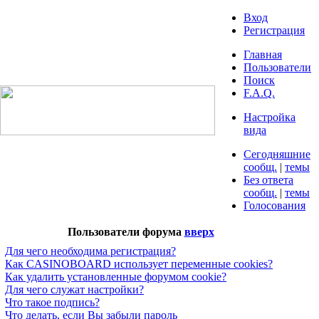
Вход
Регистрация
Главная
Пользователи
Поиск
F.A.Q.
Настройка
вида
Сегодняшние
сообщ.
|
темы
Без ответа
сообщ.
|
темы
Голосования
Пользователи форума
вверх
Для чего необходима регистрация?
Как CASINOBOARD использует переменные cookies?
Как удалить установленные форумом cookie?
Для чего служат настройки?
Что такое подпись?
Что делать, если Вы забыли пароль