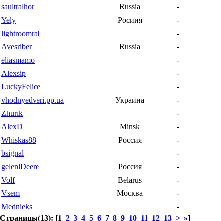
saultralhor
Russia
-
Yely
Росиия
-
lightroomral
-
Avesriber
Russia
-
eliasmamo
-
Alexsip
-
LuckyFelice
-
vhodnyedveri.pp.ua
Украина
-
Zhurik
-
AlexD
Minsk
-
Whiskas88
Россия
-
bsignal
-
gelenlDeere
Россия
-
Volf
Belarus
-
Vsem
Москва
-
Mednieks
-
Страницы(13): [1
2
3
4
5
6
7
8
9
10
11
12
13
>
»
]