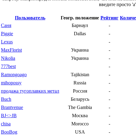
введите просто 'a'
Пользователь
Геогр. положение
Рейтинг
Количе
Саня
Барнаул
-
Piggie
Dallas
-
Lexus
-
MaxFlorist
Украина
-
Nikolia
Украина
-
777best
-
Ramongoago
Tajikistan
-
mihopossy
Russia
-
продажа тугоплавких метал
Россия
-
Buch
Беларусь
-
Brantvenue
The Gambia
-
BJ<>JB
Москва
-
chisa
Morocco
-
BooBog
USA
-