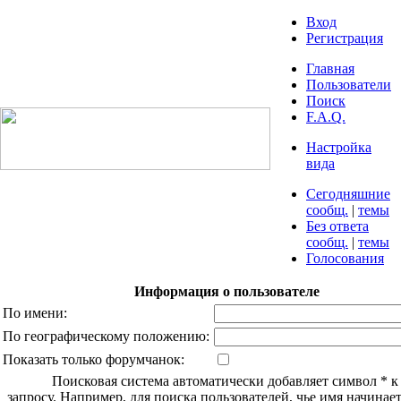
Вход
Регистрация
Главная
Пользователи
Поиск
F.A.Q.
Настройка
вида
Сегодняшние
сообщ.
|
темы
Без ответа
сообщ.
|
темы
Голосования
Информация о пользователе
По имени:
По географическому положению:
Показать только форумчанок:
Поисковая система автоматически добавляет символ * 
запросу. Например, для поиска пользователей, чье имя начинаетс