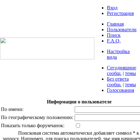
Вход
Регистрация
Главная
Пользователи
Поиск
F.A.Q.
Настройка
вида
Сегодняшние
сообщ.
|
темы
Без ответа
сообщ.
|
темы
Голосования
Информация о пользователе
По имени:
По географическому положению:
Показать только форумчанок:
Поисковая система автоматически добавляет символ * 
запросу. Например, для поиска пользователей, чье имя начинаетс