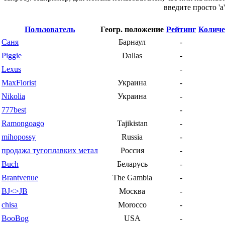
введите просто 'a'
Пользователь
Геогр. положение
Рейтинг
Количе
Саня
Барнаул
-
Piggie
Dallas
-
Lexus
-
MaxFlorist
Украина
-
Nikolia
Украина
-
777best
-
Ramongoago
Tajikistan
-
mihopossy
Russia
-
продажа тугоплавких метал
Россия
-
Buch
Беларусь
-
Brantvenue
The Gambia
-
BJ<>JB
Москва
-
chisa
Morocco
-
BooBog
USA
-