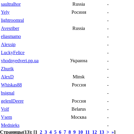
saultralhor
Russia
-
Yely
Росиия
-
lightroomral
-
Avesriber
Russia
-
eliasmamo
-
Alexsip
-
LuckyFelice
-
vhodnyedveri.pp.ua
Украина
-
Zhurik
-
AlexD
Minsk
-
Whiskas88
Россия
-
bsignal
-
gelenlDeere
Россия
-
Volf
Belarus
-
Vsem
Москва
-
Mednieks
-
Страницы(13): [1
2
3
4
5
6
7
8
9
10
11
12
13
>
»
]