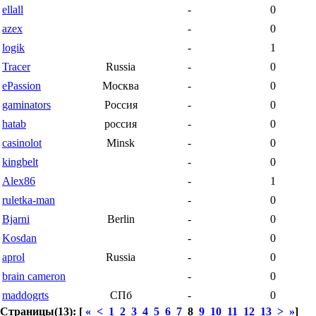
ellall
-
0
azex
-
0
logik
-
1
Tracer
Russia
-
0
ePassion
Москва
-
0
gaminators
Россия
-
0
hatab
россия
-
0
casinolot
Minsk
-
0
kingbelt
-
0
Alex86
-
1
ruletka-man
-
0
Bjarni
Berlin
-
0
Kosdan
-
0
aprol
Russia
-
0
brain cameron
-
0
maddogrts
СПб
-
0
Страницы(13): [
«
<
1
2
3
4
5
6
7
8
9
10
11
12
13
>
»
]