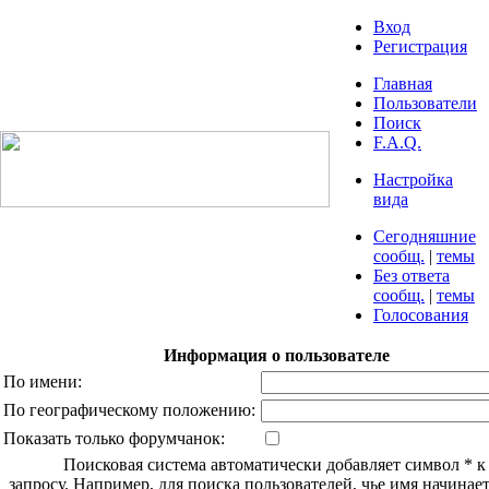
Вход
Регистрация
Главная
Пользователи
Поиск
F.A.Q.
Настройка
вида
Сегодняшние
сообщ.
|
темы
Без ответа
сообщ.
|
темы
Голосования
Информация о пользователе
По имени:
По географическому положению:
Показать только форумчанок:
Поисковая система автоматически добавляет символ * 
запросу. Например, для поиска пользователей, чье имя начинаетс