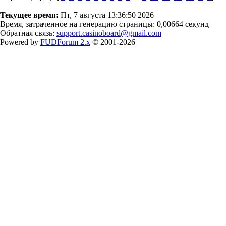
Текущее время:
Пт, 7 августа 13:36:50 2026
Время, затраченное на генерацию страницы: 0,00664 секунд
Обратная связь:
support.casinoboard@gmail.com
Powered by
FUDForum 2.x
© 2001-2026