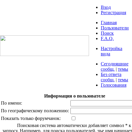
Вход
Регистрация
Главная
Пользователи
Поиск
F.A.Q.
Настройка
вида
Сегодняшние
сообщ.
|
темы
Без ответа
сообщ.
|
темы
Голосования
Информация о пользователе
По имени:
По географическому положению:
Показать только форумчанок:
Поисковая система автоматически добавляет символ * 
запросу. Например, для поиска пользователей, чье имя начинаетс