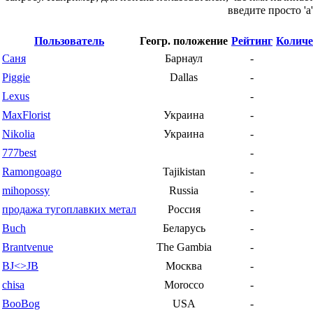
введите просто 'a'
Пользователь
Геогр. положение
Рейтинг
Количе
Саня
Барнаул
-
Piggie
Dallas
-
Lexus
-
MaxFlorist
Украина
-
Nikolia
Украина
-
777best
-
Ramongoago
Tajikistan
-
mihopossy
Russia
-
продажа тугоплавких метал
Россия
-
Buch
Беларусь
-
Brantvenue
The Gambia
-
BJ<>JB
Москва
-
chisa
Morocco
-
BooBog
USA
-