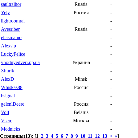
saultralhor
Russia
-
Yely
Росиия
-
lightroomral
-
Avesriber
Russia
-
eliasmamo
-
Alexsip
-
LuckyFelice
-
vhodnyedveri.pp.ua
Украина
-
Zhurik
-
AlexD
Minsk
-
Whiskas88
Россия
-
bsignal
-
gelenlDeere
Россия
-
Volf
Belarus
-
Vsem
Москва
-
Mednieks
-
Страницы(13): [1
2
3
4
5
6
7
8
9
10
11
12
13
>
»
]