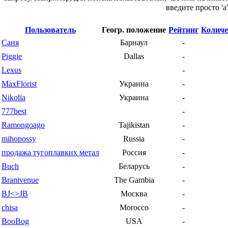
введите просто 'a'
Пользователь
Геогр. положение
Рейтинг
Количе
Саня
Барнаул
-
Piggie
Dallas
-
Lexus
-
MaxFlorist
Украина
-
Nikolia
Украина
-
777best
-
Ramongoago
Tajikistan
-
mihopossy
Russia
-
продажа тугоплавких метал
Россия
-
Buch
Беларусь
-
Brantvenue
The Gambia
-
BJ<>JB
Москва
-
chisa
Morocco
-
BooBog
USA
-