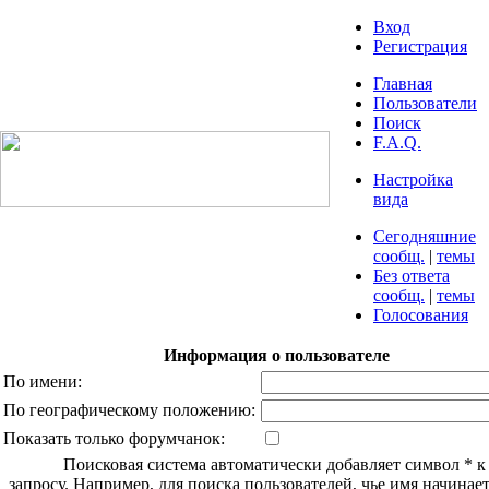
Вход
Регистрация
Главная
Пользователи
Поиск
F.A.Q.
Настройка
вида
Сегодняшние
сообщ.
|
темы
Без ответа
сообщ.
|
темы
Голосования
Информация о пользователе
По имени:
По географическому положению:
Показать только форумчанок:
Поисковая система автоматически добавляет символ * 
запросу. Например, для поиска пользователей, чье имя начинаетс