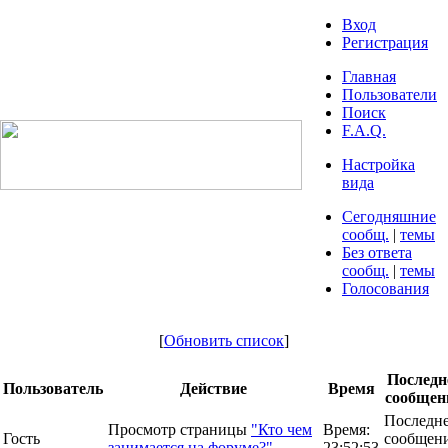
Вход
Регистрация
Главная
Пользователи
Поиск
F.A.Q.
Настройка
вида
Сегодняшние
сообщ.
|
темы
Без ответа
сообщ.
|
темы
Голосования
[
Обновить список
]
Последн
Пользователь
Действие
Время
сообщен
Последн
Просмотр страницы
"Кто чем
Время:
Гость
сообщени
занимается на форуме?"
23:52:53