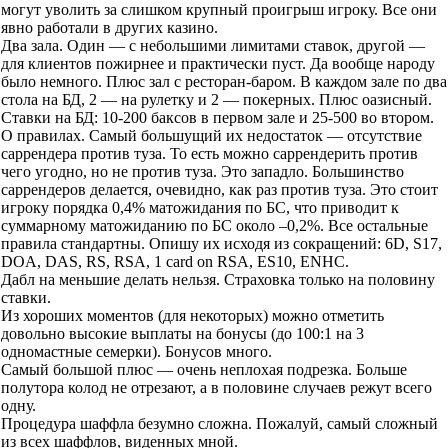
могут уволить за слишком крупный проигрыш игроку. Все они
явно работали в других казино.
Два зала. Один — с небольшими лимитами ставок, другой —
для клиентов пожирнее и практически пуст. Да вообще народу
было немного. Плюс зал с ресторан-баром. В каждом зале по два
стола на БД, 2 — на рулетку и 2 — покерных. Плюс оазисный.
Ставки на БД: 10-200 баксов в первом зале и 25-500 во втором.
О правилах. Самый большущий их недостаток — отсутствие
саррендера против туза. То есть можно саррендерить против
чего угодно, но не против туза. Это западло. Большинство
саррендеров делается, очевидно, как раз против туза. Это стоит
игроку порядка 0,4% матожидания по БС, что приводит к
суммарному матожиданию по БС около –0,2%. Все остальные
правила стандартны. Опишу их исходя из сокращений: 6D, S17,
DOA, DAS, RS, RSA, 1 card on RSA, ES10, ENHC.
Дабл на меньшие делать нельзя. Страховка только на половину
ставки.
Из хороших моментов (для некоторых) можно отметить
довольно высокие выплаты на бонусы (до 100:1 на 3
одномастные семерки). Бонусов много.
Самый большой плюс — очень неплохая подрезка. Больше
полутора колод не отрезают, а в половине случаев режут всего
одну.
Процедура шаффла безумно сложна. Пожалуй, самый сложный
из всех шаффлов, виденных мной.